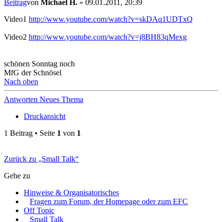
Beitrag
von
Michael H.
»
09.01.2011, 20:39
Video1
http://www.youtube.com/watch?v=skDAq1UDTxQ
Video2
http://www.youtube.com/watch?v=j8BH83qMexg
schönen Sonntag noch
MfG der Schnösel
Nach oben
Antworten
Neues Thema
Druckansicht
1 Beitrag • Seite
1
von
1
Zurück zu „Small Talk“
Gehe zu
Hinweise & Organisatorisches
Fragen zum Forum, der Homepage oder zum EFC
Off Topic
Small Talk