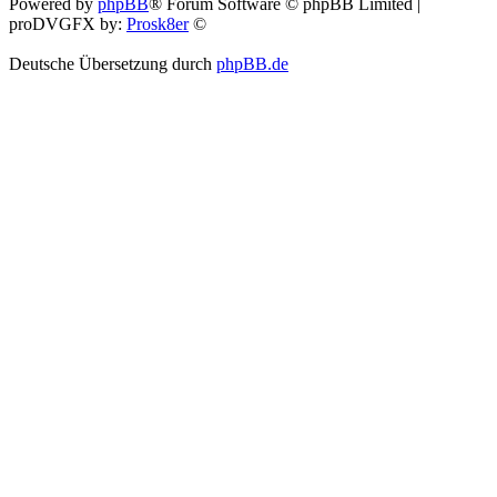
Powered by
phpBB
® Forum Software © phpBB Limited |
proDVGFX by:
Prosk8er
©
Deutsche Übersetzung durch
phpBB.de