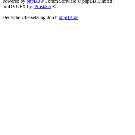
Powered by
phpBB
® Forum Software © phpBB Limited |
proDVGFX by:
Prosk8er
©
Deutsche Übersetzung durch
phpBB.de